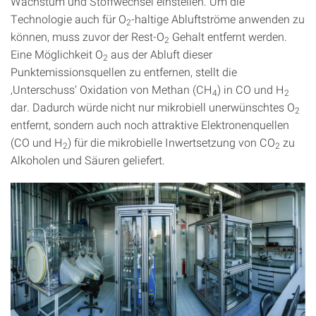
Wachstum und Stoffwechsel einstellen. Um die
Technologie auch für O
-haltige Abluftströme anwenden zu
2
können, muss zuvor der Rest-O
Gehalt entfernt werden.
2
Eine Möglichkeit O
aus der Abluft dieser
2
Punktemissionsquellen zu entfernen, stellt die
‚Unterschuss‘ Oxidation von Methan (CH
) in CO und H
4
2
dar. Dadurch würde nicht nur mikrobiell unerwünschtes O
2
entfernt, sondern auch noch attraktive Elektronenquellen
(CO und H
) für die mikrobielle Inwertsetzung von CO
zu
2
2
Alkoholen und Säuren geliefert.