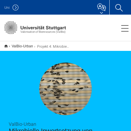
Uni
Valorisation of Bioresources (ValBio)
Projekt 4: Mikrobielle Inwertsetzung von Punktemissionen
ValBio-Urban
ValBio-Urban
Mikrobielle Inwertsetzung von